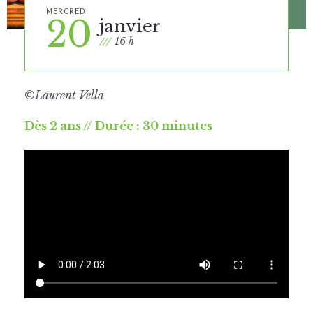
MERCREDI
20
janvier
16 h
©
Laurent Vella
Dès 2 ans // Durée : 30 minutes