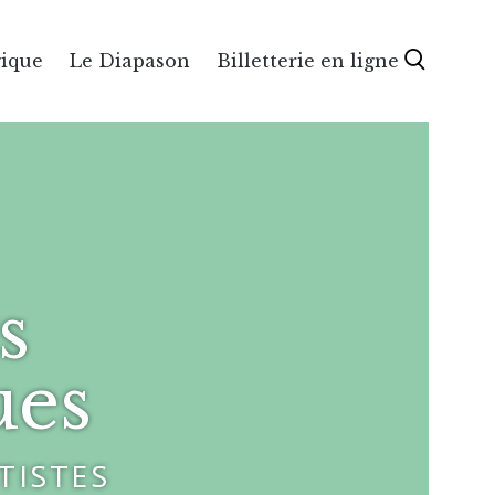
gique
Le Diapason
Billetterie en ligne
s
ues
RTISTES