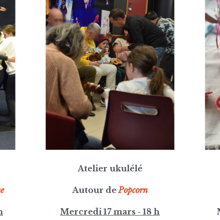
Atelier ukulélé
se
Autour de
Popcorn
h
Mercredi 17 mars - 18 h