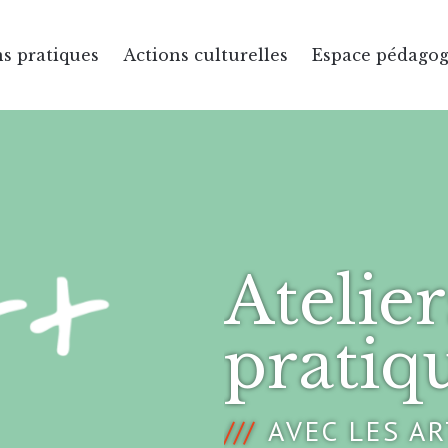
s pratiques
Actions culturelles
Espace pédago
Atelier
pratiq
AVEC LES A